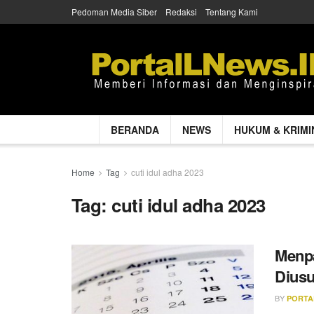
Pedoman Media Siber
Redaksi
Tentang Kami
BERANDA
NEWS
HUKUM & KRIMI
Home
Tag
cuti idul adha 2023
Tag:
cuti idul adha 2023
Menpa
Diusu
BY
PORTA