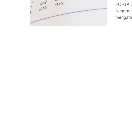
PORTALLN
Negara d
mengatak