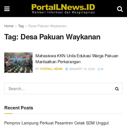
Home
Tag
Desa Pakuan Waykanan
Tag:
Desa Pakuan Waykanan
Mahasiswa KKN Unila Edukasi Warga Pakuan
Manfaatkan Perkarangan
BY
PORTALL NEWS
JANUARY 19, 2023
0
Recent Posts
Pemprov Lampung Perkuat Pesantren Cetak SDM Unggul