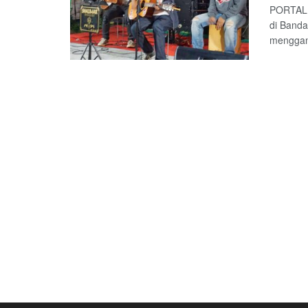
PORTALL
di Band
menggand