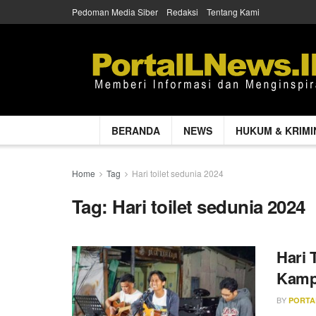
Pedoman Media Siber
Redaksi
Tentang Kami
BERANDA
NEWS
HUKUM & KRIMI
Home
Tag
Hari toilet sedunia 2024
Tag:
Hari toilet sedunia 2024
Hari 
Kampa
BY
PORTA