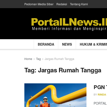
Pedoman Media Siber
Redaksi
Tentang Kami
BERANDA
NEWS
HUKUM & KRIMI
Home
Tag
Jargas Rumah Tangga
Tag:
Jargas Rumah Tangga
PGN T
BY
RINDA
PORTALL