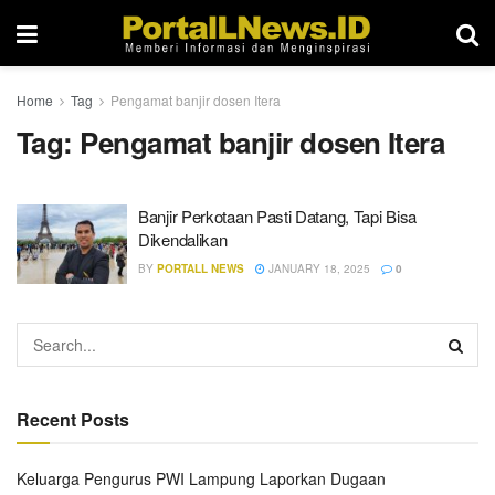
Home
Tag
Pengamat banjir dosen Itera
Tag:
Pengamat banjir dosen Itera
Banjir Perkotaan Pasti Datang, Tapi Bisa
Dikendalikan
BY
PORTALL NEWS
JANUARY 18, 2025
0
Recent Posts
Keluarga Pengurus PWI Lampung Laporkan Dugaan