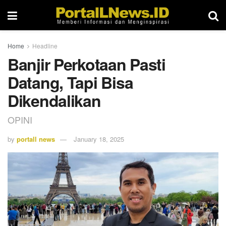
Home
Headline
Banjir Perkotaan Pasti
Datang, Tapi Bisa
Dikendalikan
OPINI
by
portall news
January 18, 2025