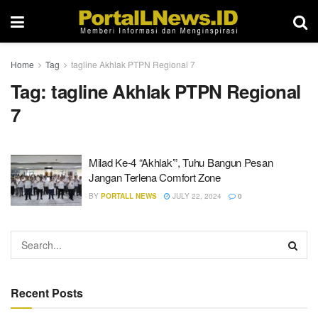
Home
Tag
tagline Akhlak PTPN Regional 7
Tag:
tagline Akhlak PTPN Regional
7
Milad Ke-4 “Akhlak’”, Tuhu Bangun Pesan
Jangan Terlena Comfort Zone
BY
PORTALL NEWS
JULY 22, 2024
0
Recent Posts