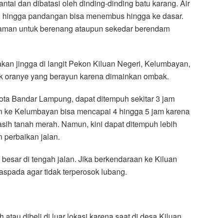
ntai dan dibatasi oleh dinding-dinding batu karang. Air
ng hingga pandangan bisa menembus hingga ke dasar.
 aman untuk berenang ataupun sekedar berendam
akan jingga di langit Pekon Kiluan Negeri, Kelumbayan,
ik oranye yang berayun karena dimainkan ombak.
 kota Bandar Lampung, dapat ditempuh sekitar 3 jam
n ke Kelumbayan bisa mencapai 4 hingga 5 jam karena
asih tanah merah. Namun, kini dapat ditempuh lebih
perbaikan jalan.
besar di tengah jalan. Jika berkendaraan ke Kiluan
aspada agar tidak terperosok lubang.
tau dibeli di luar lokasi karena saat di desa Kiluan