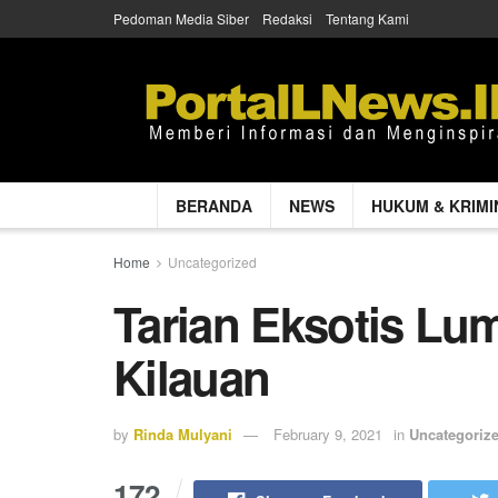
Pedoman Media Siber
Redaksi
Tentang Kami
BERANDA
NEWS
HUKUM & KRIMI
Home
Uncategorized
Tarian Eksotis Lu
Kilauan
by
Rinda Mulyani
February 9, 2021
in
Uncategoriz
172