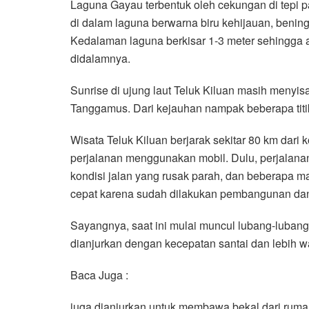
Laguna Gayau terbentuk oleh cekungan di tepi pa
di dalam laguna berwarna biru kehijauan, beni
Kedalaman laguna berkisar 1-3 meter sehingga
didalamnya.
Sunrise di ujung laut Teluk Kiluan masih menyis
Tanggamus. Dari kejauhan nampak beberapa tit
Wisata Teluk Kiluan berjarak sekitar 80 km dari
perjalanan menggunakan mobil. Dulu, perjalana
kondisi jalan yang rusak parah, dan beberapa m
cepat karena sudah dilakukan pembangunan dan 
Sayangnya, saat ini mulai muncul lubang-lubang 
dianjurkan dengan kecepatan santai dan lebih w
Baca Juga :
juga dianjurkan untuk membawa bekal dari rumah a