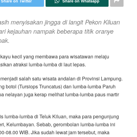
Share on Twitter
Share on Whatsapp
asih menyisakan jingga di langit Pekon Kiluan
ri kejauhan nampak beberapa titik oranye
bak.
hu kayu kecil yang membawa para wisatawan melaju
ikan atraksi lumba-lumba di laut lepas.
enjadi salah satu wisata andalan di Provinsi Lampung.
ung botol (Tursiops Truncatus) dan lumba-lumba Paruh
pa nelayan juga kerap melihat lumba-lumba paus martir
tis lumba-lumba di Teluk Kiluan, maka para pengunjung
eri, Kelumbayan. Sebab, gerombolan lumba-lumba ini
.00-08.00 WIB. Jika sudah lewat jam tersebut, maka