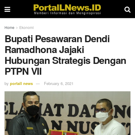
Home
Ekonomi
Bupati Pesawaran Dendi
Ramadhona Jajaki
Hubungan Strategis Dengan
PTPN VII
by
portall news
February 6, 2021