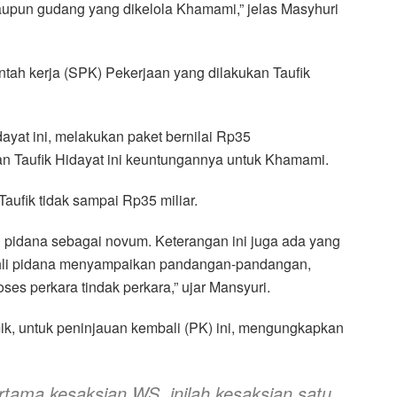
maupun gudang yang dikelola Khamami,” jelas Masyhuri
ntah kerja (SPK) Pekerjaan yang dilakukan Taufik
yat ini, melakukan paket bernilai Rp35
kan Taufik Hidayat ini keuntungannya untuk Khamami.
aufik tidak sampai Rp35 miliar.
pidana sebagai novum. Keterangan ini juga ada yang
 Ahli pidana menyampaikan pandangan-pandangan,
es perkara tindak perkara,” ujar Mansyuri.
ik, untuk peninjauan kembali (PK) ini, mengungkapkan
tama kesaksian WS, inilah kesaksian satu