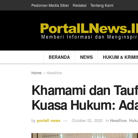
Pedoman Media Siber
Redaksi
Tentang Kami
BERANDA
NEWS
HUKUM & KRIMI
Home
Headline
Khamami dan Taufi
Kuasa Hukum: Ada
by
portall news
October 22, 2020
in
Headline
,
Huku