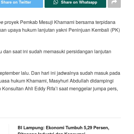
Share on Twitter
Share on Whatsapp
ee
proyek Pemkab Mesuji Khamami bersama terpidana
ukan upaya hukum lanjutan yakni Peninjuan Kembali (PK)
u dan saat ini sudah memasuki persidangan lanjutan
eptember lalu. Dan hari ini jadwalnya sudah masuk pada
Kuasa hukum Khamami, Masyhuri Abdullah didampingi
Konsultan Ahli Eddy Rifa’i saat menggelar jumpa pers,
BI Lampung: Ekonomi Tumbuh 5,29 Persen,
Ditopang Industri dan Konsumsi