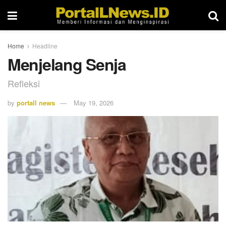
Home
Headline
Menjelang Senja
Refleksi
by
portall news
May 19, 2026