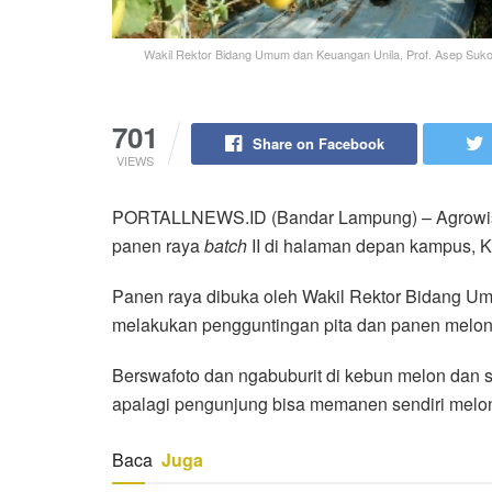
Wakil Rektor Bidang Umum dan Keuangan Unila, Prof. Asep Suko
701
Share on Facebook
VIEWS
PORTALLNEWS.ID (Bandar Lampung) – Agrowisat
panen raya
batch
II di halaman depan kampus, K
Panen raya dibuka oleh Wakil Rektor Bidang U
melakukan pengguntingan pita dan panen melon
Berswafoto dan ngabuburit di kebun melon dan 
apalagi pengunjung bisa memanen sendiri melon 
Baca
Juga