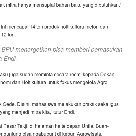
k mitra hanya mensuplai bahan baku yang dibutuhkan,”
I ini mencapai 14 ton produk holtikultura melon dan
 12 ton.
u, BPU menargetkan bisa memberi pemasukan
a Endi.
gaku juga sudah meminta secara resmi kepada Dekan
nomi dan Holtikultura untuk fokus mengelola Agro
ak Gede. Disini, mahasiswa melakukan praktik sekaligus
ng menjadi mitra kita,” tutur Endi.
 Pasar Takjil di halaman halte depan Unila. Buah-
 pengunjung bisa ngabuburit di kebun Agrowisata.