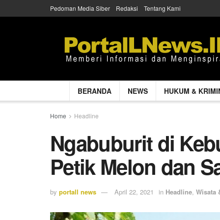
Pedoman Media Siber
Redaksi
Tentang Kami
BERANDA
NEWS
HUKUM & KRIMI
Home
Headline
Ngabuburit di Keb
Petik Melon dan S
by
portall news
April 22, 2021
in
Headline
,
Wisata 