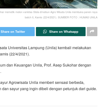
har memetik melon varietas Stela di kebun Agro Wisata Unila membuka panen raya
batch II, Kamis (22/4/2021). SUMBER FOTO : HUMAS UNILA
Share on Twitter
Share on Whatsapp
a Universitas Lampung (Unila) kembali melakukan
amis (22/4/2021).
mum dan Keuangan Unila, Prof. Asep Sukohar dengan
.
sayur Agrowisata Unila memberi sensasi berbeda,
dan sayur yang ingin dibeli dengan petunjuk dari guide.