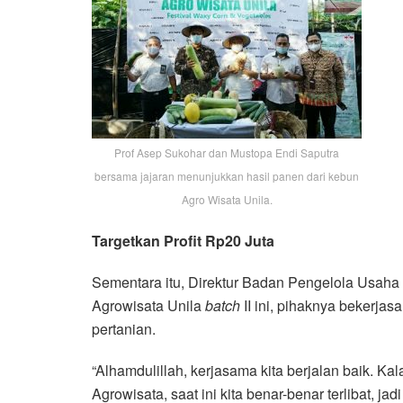
Prof Asep Sukohar dan Mustopa Endi Saputra
bersama jajaran menunjukkan hasil panen dari kebun
Agro Wisata Unila.
Targetkan Profit Rp20 Juta
Sementara itu, Direktur Badan Pengelola Usah
Agrowisata Unila
batch
II ini, pihaknya bekerj
pertanian.
“Alhamdulillah, kerjasama kita berjalan baik. Ka
Agrowisata, saat ini kita benar-benar terlibat, 