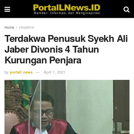
Home
Headline
Terdakwa Penusuk Syekh Ali
Jaber Divonis 4 Tahun
Kurungan Penjara
by
portall news
April 1, 2021