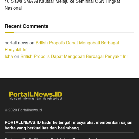
10 Siswa SMA Al Kautsar Melaju ke Semifinal OSN Tingkat
Nasional
Recent Comments
portall news
on
British Propolis Dapat Mengobati Berbagai
Penyakit Ini
Icha
on
British Propolis Dapat Mengobati Berbagai Penyakit Ini
© 2020 Portallnews.id
PORTALLNEWS.ID hadir ke tengah masyarakat memberikan sajian
berita yang berkualitas dan berimbang.