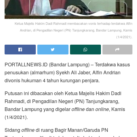
Ketua Majelis Hakim Dadi Rahmadi membacakan vonis terhadap terdakwa Alfin
Andrian, di Pengadilan Negeri (PN) Tanjungkarang, Bandar Lampung, Kamis
(1/4/2021).
PORTALLNEWS.ID (Bandar Lampung) – Terdakwa kasus
penusukan (almarhum) Syekh Ali Jaber, Alfin Andrian
divonis hukuman 4 tahun kurungan penjara.
Putusan ini dibacakan oleh Ketua Majelis Hakim Dadi
Rahmadi, di Pengadilan Negeri (PN) Tanjungkarang,
Bandar Lampung yang digelar
offline
dan
online
, Kamis
(1/4/2021).
Sidang
offline
di ruang Bagir Manan/Garuda PN