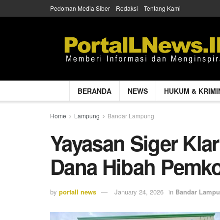
Pedoman Media Siber
Redaksi
Tentang Kami
BERANDA
NEWS
HUKUM & KRIMI
Home
Lampung
Bandar Lampung
Yayasan Siger Klar
Dana Hibah Pemk
by
portall news
January 24, 2026
in
Bandar Lamp