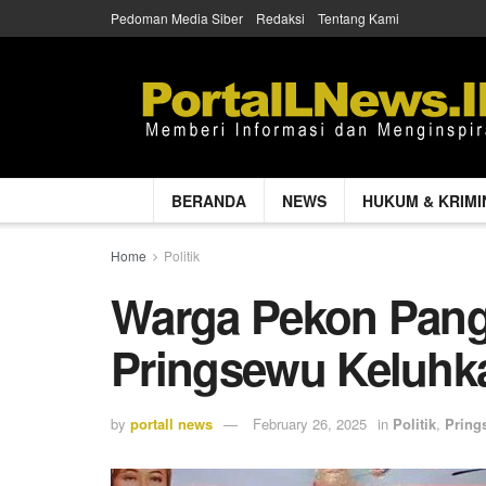
Pedoman Media Siber
Redaksi
Tentang Kami
BERANDA
NEWS
HUKUM & KRIMI
Home
Politik
Warga Pekon Pan
Pringsewu Keluhkan
by
portall news
February 26, 2025
in
Politik
,
Pring