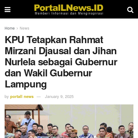
Home
News
KPU Tetapkan Rahmat
Mirzani Djausal dan Jihan
Nurlela sebagai Gubernur
dan Wakil Gubernur
Lampung
by
portall news
January 9, 2025