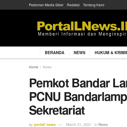
Pedoman Media Siber
Redaksi
Tentang Kami
BERANDA
NEWS
HUKUM & KRIMI
Home
News
Pemkot Bandar Lam
PCNU Bandarlamp
Sekretariat
by
portall news
March 21, 2021
in
News