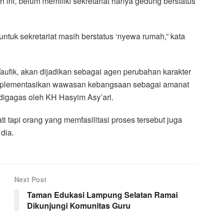
ni, belum memiliki sekretariat hanya gedung berstatus
ntuk sekretariat masih berstatus ‘nyewa rumah,” kata
 Taufik, akan dijadikan sebagai agen perubahan karakter
mplementasikan wawasan kebangsaan sebagai amanat
 digagas oleh KH Hasyim Asy’ari.
tapi orang yang memfasilitasi proses tersebut juga
dia.
Next Post
Taman Edukasi Lampung Selatan Ramai
Dikunjungi Komunitas Guru