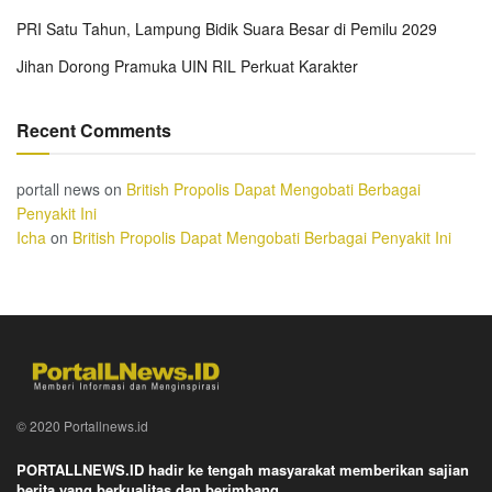
PRI Satu Tahun, Lampung Bidik Suara Besar di Pemilu 2029
Jihan Dorong Pramuka UIN RIL Perkuat Karakter
Recent Comments
portall news
on
British Propolis Dapat Mengobati Berbagai
Penyakit Ini
Icha
on
British Propolis Dapat Mengobati Berbagai Penyakit Ini
© 2020 Portallnews.id
PORTALLNEWS.ID hadir ke tengah masyarakat memberikan sajian
berita yang berkualitas dan berimbang.