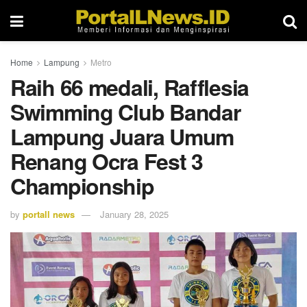
Home
Lampung
Metro
Raih 66 medali, Rafflesia
Swimming Club Bandar
Lampung Juara Umum
Renang Ocra Fest 3
Championship
by
portall news
January 28, 2025