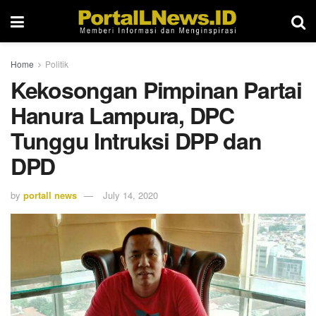
Home
Politik
Kekosongan Pimpinan Partai
Hanura Lampura, DPC
Tunggu Intruksi DPP dan
DPD
by
portall news
July 14, 2020