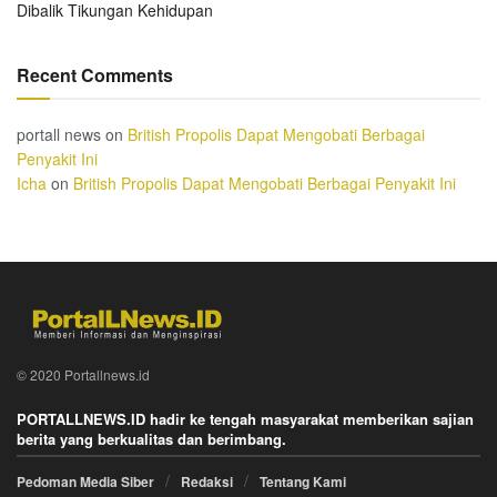
Dibalik Tikungan Kehidupan
Recent Comments
portall news
on
British Propolis Dapat Mengobati Berbagai
Penyakit Ini
Icha
on
British Propolis Dapat Mengobati Berbagai Penyakit Ini
© 2020 Portallnews.id
PORTALLNEWS.ID hadir ke tengah masyarakat memberikan sajian
berita yang berkualitas dan berimbang.
Pedoman Media Siber
Redaksi
Tentang Kami