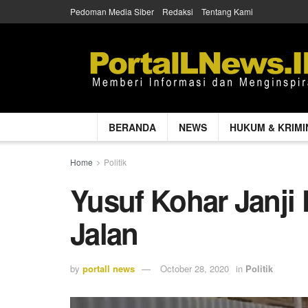
Pedoman Media Siber
Redaksi
Tentang Kami
BERANDA
NEWS
HUKUM & KRIMI
Home
Politik
Yusuf Kohar Janji
Jalan
by
portall news
October 28, 2020
in
Politik