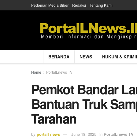
Pedoman Media Siber
Redaksi
Tentang Kami
BERANDA
NEWS
HUKUM & KRIMI
Home
PortalLnews TV
Pemkot Bandar L
Bantuan Truk Sam
Tarahan
by
portall news
June 18, 2025
in
PortalLnews TV