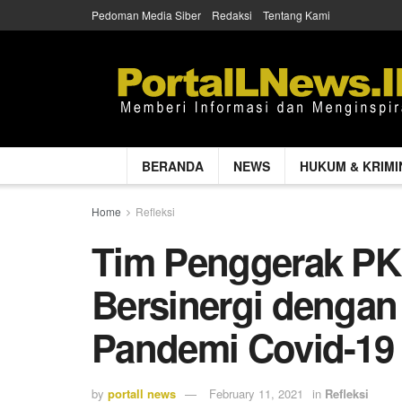
Pedoman Media Siber
Redaksi
Tentang Kami
BERANDA
NEWS
HUKUM & KRIMI
Home
Refleksi
Tim Penggerak PKK
Bersinergi denga
Pandemi Covid-19
by
portall news
February 11, 2021
in
Refleksi