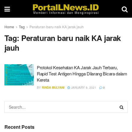
Home
Tag
Peraturan baru naik KA jarak jauh
Tag:
Peraturan baru naik KA jarak
jauh
Protokol Kesehatan KA Jarak Jauh Terbaru,
Rapid Test Antigen Hingga Dilarang Bicara dalam
Kereta
BY
RINDA MULYANI
JANUARY 9, 2021
0
Recent Posts