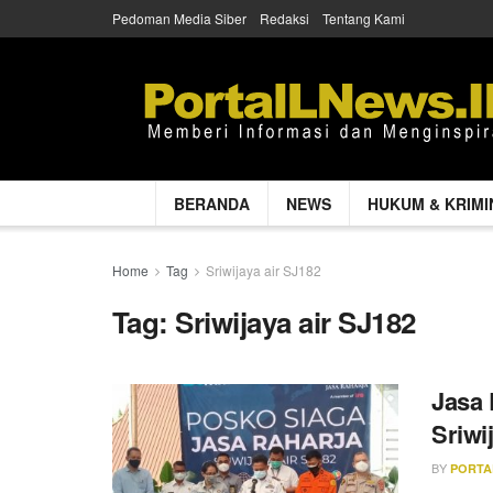
Pedoman Media Siber
Redaksi
Tentang Kami
BERANDA
NEWS
HUKUM & KRIMI
Home
Tag
Sriwijaya air SJ182
Tag:
Sriwijaya air SJ182
Jasa 
Sriwi
BY
PORTA