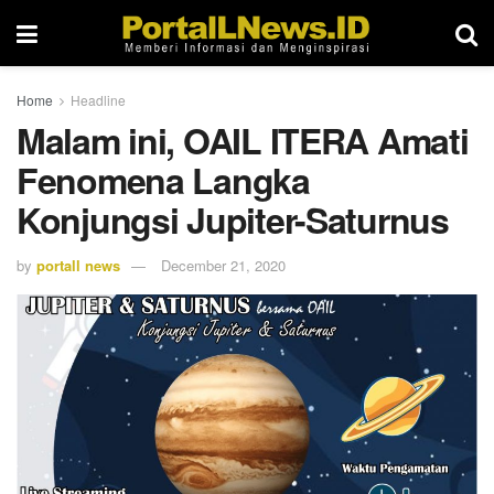
Home
Headline
Malam ini, OAIL ITERA Amati
Fenomena Langka
Konjungsi Jupiter-Saturnus
by
portall news
December 21, 2020