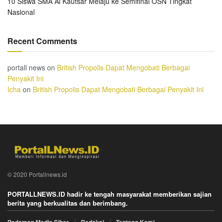
10 Siswa SMA Al Kautsar Melaju ke Semifinal OSN Tingkat
Nasional
Recent Comments
portall news
on
British Propolis Dapat Mengobati Berbagai
Penyakit Ini
Icha
on
British Propolis Dapat Mengobati Berbagai Penyakit Ini
© 2020 Portallnews.id
PORTALLNEWS.ID hadir ke tengah masyarakat memberikan sajian
berita yang berkualitas dan berimbang.