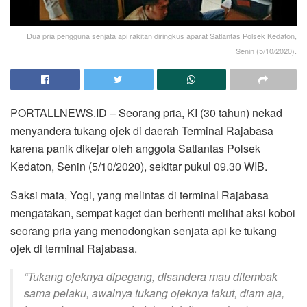
Dua pria pengguna senjata api rakitan diringkus aparat Satlantas Polsek Kedaton,
Senin (5/10/2020).
PORTALLNEWS.ID – Seorang pria, KI (30 tahun) nekad
menyandera tukang ojek di daerah Terminal Rajabasa
karena panik dikejar oleh anggota Satlantas Polsek
Kedaton, Senin (5/10/2020), sekitar pukul 09.30 WIB.
Saksi mata, Yogi, yang melintas di terminal Rajabasa
mengatakan, sempat kaget dan berhenti melihat aksi koboi
seorang pria yang menodongkan senjata api ke tukang
ojek di terminal Rajabasa.
“Tukang ojeknya dipegang, disandera mau ditembak
sama pelaku, awalnya tukang ojeknya takut, diam aja,