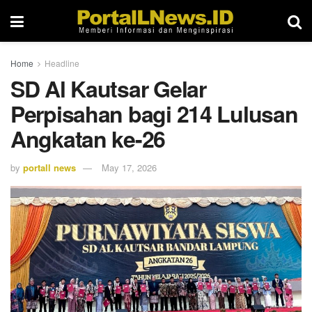
Home
Headline
SD Al Kautsar Gelar
Perpisahan bagi 214 Lulusan
Angkatan ke-26
by
portall news
May 17, 2026