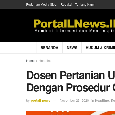
Pedoman Media Siber
Redaksi
Tentang Kami
BERANDA
NEWS
HUKUM & KRIMI
Home
Headline
Dosen Pertanian 
Dengan Prosedur 
by
portall news
November 23, 2020
in
Headline
,
Ke