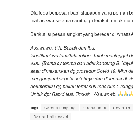
Dia juga berpesan bagi siapapun yang pernah b
mahasiswa selama seminggu terakhir untuk men
Berikut isi pesan singkat yang beredar di whatts
Ass.wr.wb. Yth. Bapak dan Ibu.
Innalillahi wa innailahi rojiun. Telah meninggal d
6.00. (Berita sy terima dari adik kandung B. Yay
akan dimakamkan dg prosedur Covid 19. Mhn di
mengampuni segala salahnya dan di terima di si
berinteraksi dg beliau termasuk mhs dlm 1 ming
Untuk dpt Rapid test. Trmksh. Wss.wr.wb.
Tags:
Corona lampung
corona unila
Covid-19 
Rektor Unila covid