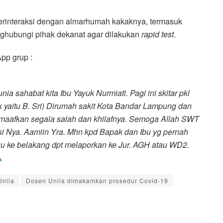
erinteraksi dengan almarhumah kakaknya, termasuk
ghubungi pihak dekanat agar dilakukan
rapid test
.
App grup :
unia sahabat kita Ibu Yayuk Nurmiati. Pagi ini skitar pkl
uk yaitu B. Sri) Dirumah sakit Kota Bandar Lampung dan
maafkan segala salah dan khilafnya. Semoga Allah SWT
si Nya. Aamiin Yra. Mhn kpd Bapak dan Ibu yg pernah
gu ke belakang dpt melaporkan ke Jur. AGH atau WD2.
Unila
Dosen Unila dimakamkan prosedur Covid-19