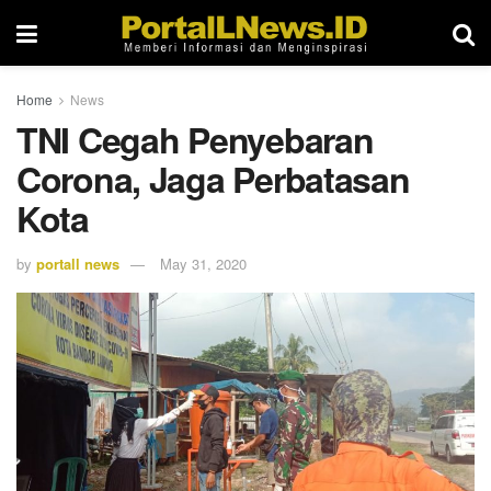
Home
News
TNI Cegah Penyebaran
Corona, Jaga Perbatasan
Kota
by
portall news
May 31, 2020