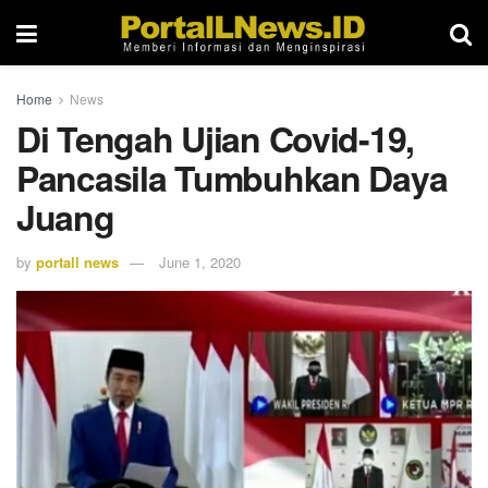
Home
News
Di Tengah Ujian Covid-19,
Pancasila Tumbuhkan Daya
Juang
by
portall news
June 1, 2020