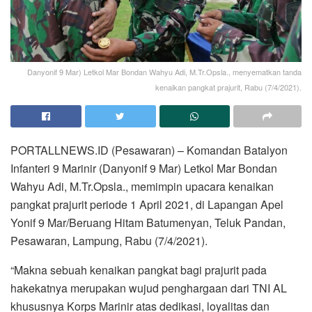
Danyonif 9 Mar) Letkol Mar Bondan Wahyu Adi, M.Tr.Opsla., menyematkan tanda
kenaikan pangkat prajurit, Rabu (7/4/2021).
PORTALLNEWS.ID (Pesawaran) – Komandan Batalyon
Infanteri 9 Marinir (Danyonif 9 Mar) Letkol Mar Bondan
Wahyu Adi, M.Tr.Opsla., memimpin upacara kenaikan
pangkat prajurit periode 1 April 2021, di Lapangan Apel
Yonif 9 Mar/Beruang Hitam Batumenyan, Teluk Pandan,
Pesawaran, Lampung, Rabu (7/4/2021).
“Makna sebuah kenaikan pangkat bagi prajurit pada
hakekatnya merupakan wujud penghargaan dari TNI AL
khususnya Korps Marinir atas dedikasi, loyalitas dan