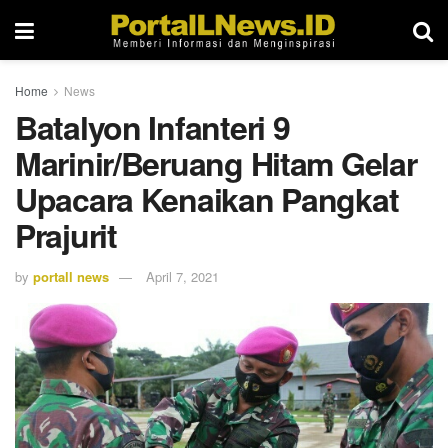
Home
News
Batalyon Infanteri 9
Marinir/Beruang Hitam Gelar
Upacara Kenaikan Pangkat
Prajurit
by
portall news
April 7, 2021