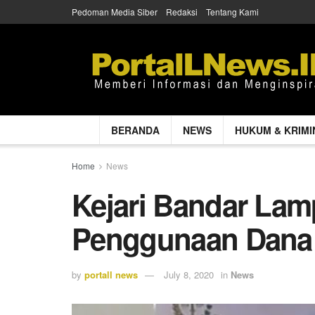
Pedoman Media Siber
Redaksi
Tentang Kami
BERANDA
NEWS
HUKUM & KRIMI
Home
News
Kejari Bandar La
Penggunaan Dana 
by
portall news
July 8, 2020
in
News