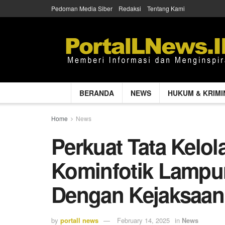
Pedoman Media Siber
Redaksi
Tentang Kami
BERANDA
NEWS
HUKUM & KRIMI
Home
News
Perkuat Tata Kelol
Kominfotik Lampun
Dengan Kejaksaan
by
portall news
February 14, 2025
in
News