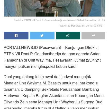
Direktur PTPN VII Doni P. Gandamihardja melakukan Safari Ramadhan di Unit
Waylima, Pesawaran, Jumat (23/4/21).
PORTALLNEWS.ID (Pesawaran) – Kunjungan Direktur
PTPN VII Doni P. Gandamihardja dengan agenda Safari
Ramadhan di Unit Waylima, Pesawaran, Jumat (23/4/21)
menyempatkan menginspeksi kebun karet.
Doni yang datang lebih awal dari jadwal mengajak
Manajer Unit Waylima M. Baasith untuk melihat kondisi
tanaman. Didampingi Sekretaris Perusahaan Bambang
Hartawan, Kepala Bagian Akuntansi dan Keuangan Mario
Ellyando Zein serta Manajer Unit Wayberulu Sugeng Budi
Prasongko, mereka turun di Afdeling 2 yang merupakan