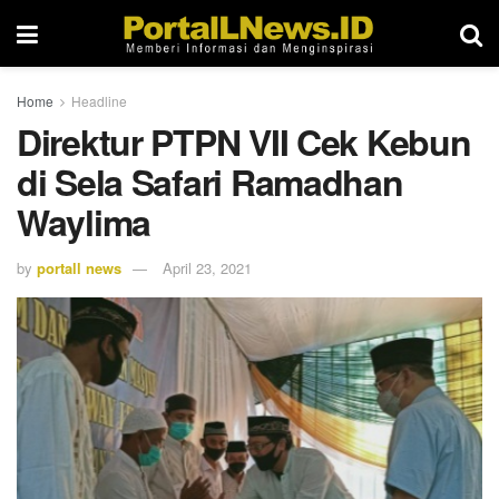
Home
Headline
Direktur PTPN VII Cek Kebun
di Sela Safari Ramadhan
Waylima
by
portall news
April 23, 2021