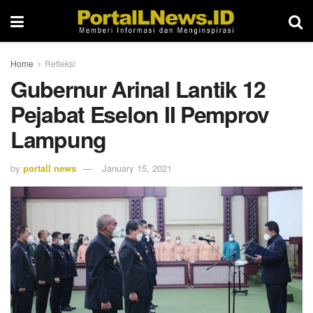
Home
Refleksi
Gubernur Arinal Lantik 12
Pejabat Eselon II Pemprov
Lampung
by
portall news
January 15, 2021