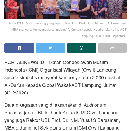
Ketua ICMI Orwil Lampung yang juga Rektor UBL Prof. Dr. Ir. M. Yusuf S Barusman,
MBA menyerahkan penyaluran mushaf Al-Qur'an kepada Head of Marketing ACT
Lampung Fajar Yusuf Dirgantara.
PORTALlNEWS.ID – Ikatan Cendekiawan Muslim
Indonesia (ICMI) Organisasi Wilayah (Orwil) Lampung
secara simbolis menyerahkan penyaluran 2.000 mushaf
Al-Qur’an kepada Global Wakaf-ACT Lampung, Jumat
(4/12/2020).
Dalam kegiatan yang dilaksanakan di Auditorium
Pascasarjana UBL ini hadir Ketua ICMI Orwil Lampung
yang juga Rektor UBL Prof. Dr. Ir. M. Yusuf S Barusman,
MBA didampingi Sekretaris Umum ICMI Orwil Lampung,