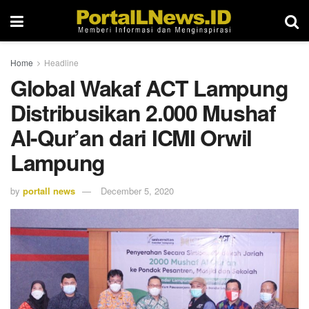
Home
Headline
Global Wakaf ACT Lampung
Distribusikan 2.000 Mushaf
Al-Qur’an dari ICMI Orwil
Lampung
by
portall news
December 5, 2020