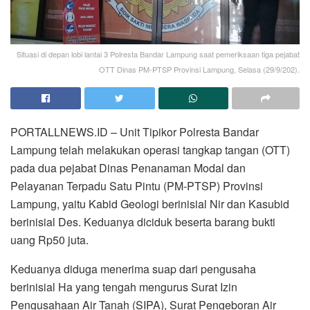
Situasi di depan lobi lantai 3 Polresta Bandar Lampung saat pemeriksaan tiga pejabat
OTT Dinas PM-PTSP Provinsi Lampung, Selasa (29/9/202).
PORTALLNEWS.ID – Unit Tipikor Polresta Bandar
Lampung telah melakukan operasi tangkap tangan (OTT)
pada dua pejabat Dinas Penanaman Modal dan
Pelayanan Terpadu Satu Pintu (PM-PTSP) Provinsi
Lampung, yaitu Kabid Geologi berinisial Nir dan Kasubid
berinisial Des. Keduanya diciduk beserta barang bukti
uang Rp50 juta.
Keduanya diduga menerima suap dari pengusaha
berinisial Ha yang tengah mengurus Surat Izin
Pengusahaan Air Tanah (SIPA), Surat Pengeboran Air