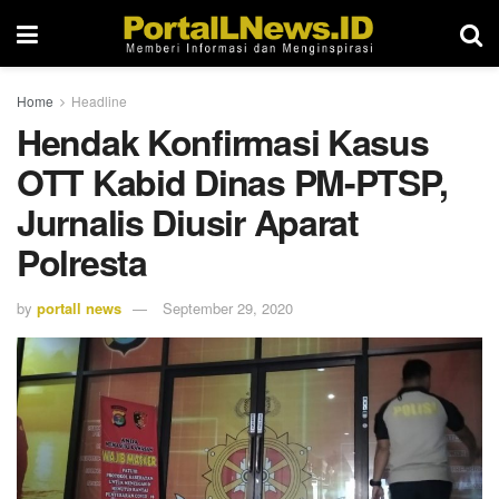
Home
Headline
Hendak Konfirmasi Kasus
OTT Kabid Dinas PM-PTSP,
Jurnalis Diusir Aparat
Polresta
by
portall news
September 29, 2020