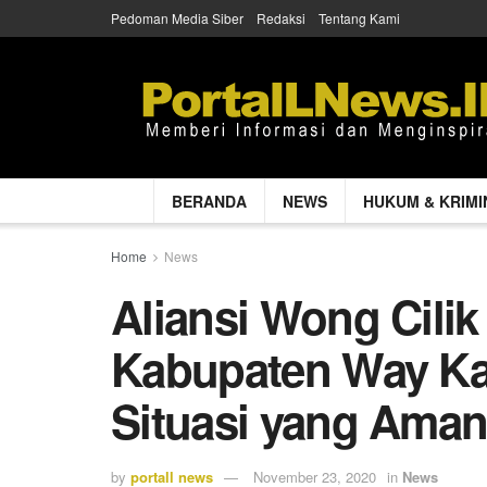
Pedoman Media Siber
Redaksi
Tentang Kami
BERANDA
NEWS
HUKUM & KRIMI
Home
News
Aliansi Wong Cili
Kabupaten Way Ka
Situasi yang Aman
by
portall news
November 23, 2020
in
News