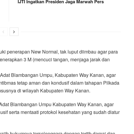
IJTI Ingatkan Presiden Jaga Marwah Pers
ki penerapan New Normal, tak luput diimbau agar para
nerapkan 3 M (mencuci tangan, menjaga jarak dan
at Adat Blambangan Umpu, Kabupaten Way Kanan, agar
kamtibmas tetap aman dan kondusif dalam tahapan Pilkada
hususnya di wilayah Kabupaten Way Kanan.
 Adat Blambangan Umpu Kabupaten Way Kanan, agar
sif serta mentaati protokol kesehatan yang sudah diatur
ajib hukumnya terselenggara dengan tertib damai dan