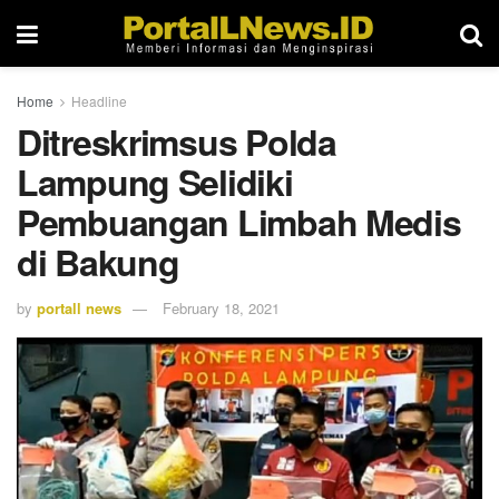
Home
Headline
Ditreskrimsus Polda
Lampung Selidiki
Pembuangan Limbah Medis
di Bakung
by
portall news
February 18, 2021