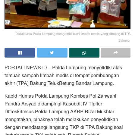
Diskrimsus Polda Lampung mengambil bukti limbah medis yang dibuang di TPA
Bakung.
PORTALLNEWS.ID – Polda Lampung menyelidiki atas
temuan sampah limbah medis di tempat pembuangan
akhir (TPA) Bakung TelukBetung Bandar Lampung.
Kabid Humas Polda Lampung Kombes Pol Zahwani
Pandra Arsyad didampingi Kasubdit IV Tipiter
Ditreskrimsus Polda Lampung AKBP Rizal Mukhtar
mengatakan, pihaknya telah melakukan penyelidikan
dengan mendatangi langsung TKP di TPA Bakung soal
limbah medis (B3) salah satu Rumah Sakit di