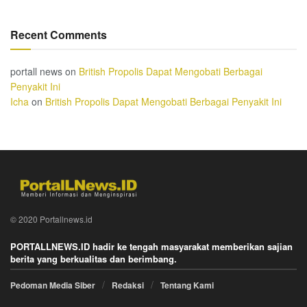
Recent Comments
portall news
on
British Propolis Dapat Mengobati Berbagai
Penyakit Ini
Icha
on
British Propolis Dapat Mengobati Berbagai Penyakit Ini
© 2020 Portallnews.id
PORTALLNEWS.ID hadir ke tengah masyarakat memberikan sajian
berita yang berkualitas dan berimbang.
Pedoman Media Siber
Redaksi
Tentang Kami