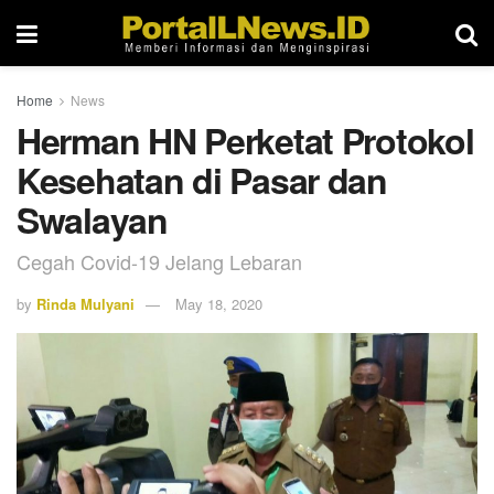
Home
News
Herman HN Perketat Protokol
Kesehatan di Pasar dan
Swalayan
Cegah Covid-19 Jelang Lebaran
by
Rinda Mulyani
May 18, 2020