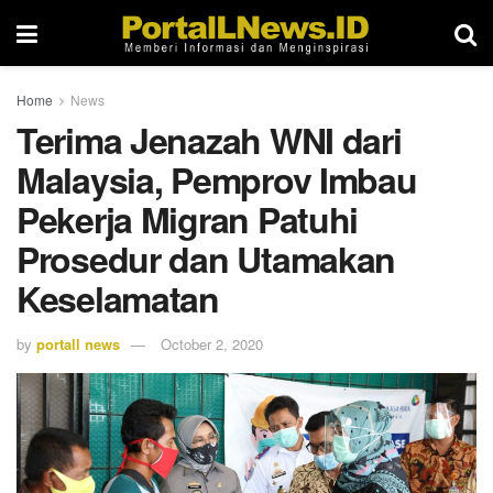
Home
News
Terima Jenazah WNI dari
Malaysia, Pemprov Imbau
Pekerja Migran Patuhi
Prosedur dan Utamakan
Keselamatan
by
portall news
October 2, 2020