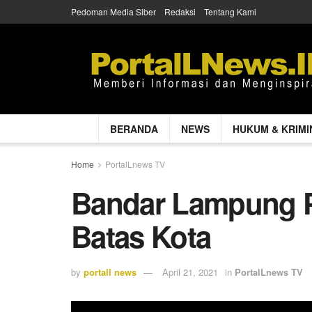
Pedoman Media Siber
Redaksi
Tentang Kami
BERANDA
NEWS
HUKUM & KRIMI
Home
PortalLnews TV
Bandar Lampung P
Batas Kota
by
portall news
April 21, 2021
in
PortalLnews TV