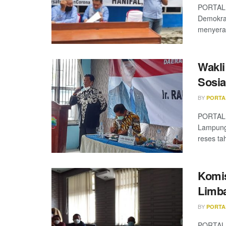
PORTALL
Demokrat
menyerap
Wakli
Sosia
BY
PORTA
PORTALLN
Lampung
reses tah
Komis
Limb
BY
PORTA
PORTALL