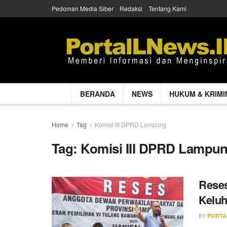
Pedoman Media Siber
Redaksi
Tentang Kami
BERANDA
NEWS
HUKUM & KRIMI
Home
Tag
Komisi III DPRD Lampung
Tag:
Komisi III DPRD Lampu
Reses
Keluh
BY
PORTA