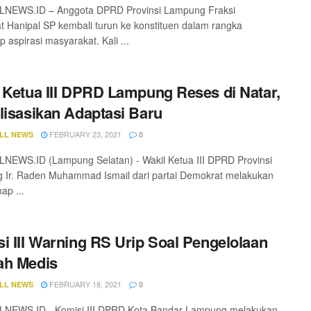
NEWS.ID – Anggota DPRD Provinsi Lampung Fraksi
 Hanipal SP kembali turun ke konstituen dalam rangka
 aspirasi masyarakat. Kali ...
 Ketua III DPRD Lampung Reses di Natar,
lisasikan Adaptasi Baru
FEBRUARY 23, 2021
LL NEWS
0
EWS.ID (Lampung Selatan) - Wakil Ketua III DPRD Provinsi
 Ir. Raden Muhammad Ismail dari partai Demokrat melakukan
ap ...
i III Warning RS Urip Soal Pengelolaan
ah Medis
FEBRUARY 18, 2021
LL NEWS
0
NEWS.ID - Komisi III DPRD Kota Bandar Lampung melakukan