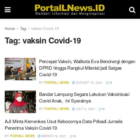
Home
Tag
vaksin Covid-19
Tag:
vaksin Covid-19
Percepat Vaksin, Walikota Eva Bersinergi dengan
DPRD hingga Rangkul Milenial jadi Satgas
Covid-19
BY
PORTALL NEWS
AUGUST 16, 2021
0
Bandar Lampung Segara Lakukan Vaksinisasi
Covid Anak, Ini Syaratnya
BY
PORTALL NEWS
JULY 2, 2021
0
AJI Minta Kemenkes Usut Kebocornya Data Pribadi Jurnalis
Penerima Vaksin Covid-19
BY
PORTALL NEWS
MARCH 19, 2021
0