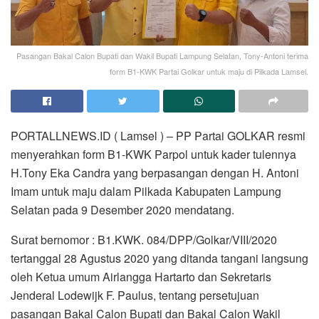
Pasangan Bakal Calon Bupati dan Wakil Bupati Lampung Selatan, Tony-Antoni terima
form B1-KWK Partai Golkar untuk maju di Pilkada Lamsel.
PORTALLNEWS.ID ( Lamsel ) – PP Partai GOLKAR resmi
menyerahkan form B1-KWK Parpol untuk kader tulennya
H.Tony Eka Candra yang berpasangan dengan H. Antoni
Imam untuk maju dalam Pilkada Kabupaten Lampung
Selatan pada 9 Desember 2020 mendatang.
Surat bernomor : B1.KWK. 084/DPP/Golkar/VIII/2020
tertanggal 28 Agustus 2020 yang ditanda tangani langsung
oleh Ketua umum Airlangga Hartarto dan Sekretaris
Jenderal Lodewijk F. Paulus, tentang persetujuan
pasangan Bakal Calon Bupati dan Bakal Calon Wakil