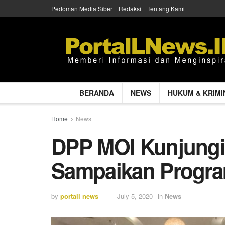
Pedoman Media Siber
Redaksi
Tentang Kami
BERANDA
NEWS
HUKUM & KRIMI
Home
News
DPP MOI Kunjung
Sampaikan Progra
by
portall news
July 5, 2020
in
News