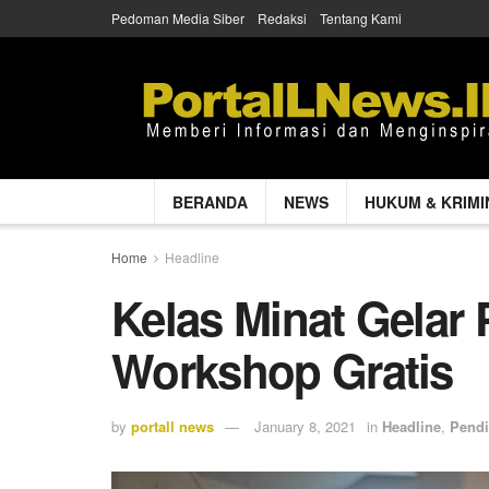
Pedoman Media Siber
Redaksi
Tentang Kami
BERANDA
NEWS
HUKUM & KRIMI
Home
Headline
Kelas Minat Gelar 
Workshop Gratis
by
portall news
January 8, 2021
in
Headline
,
Pendi