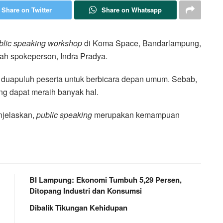
Share on Twitter
Share on Whatsapp
blic speaking workshop
di Koma Space, Bandarlampung,
lah spokeperson, Indra Pradya.
 duapuluh peserta untuk berbicara depan umum. Sebab,
g dapat meraih banyak hal.
njelaskan,
public speaking
merupakan kemampuan
BI Lampung: Ekonomi Tumbuh 5,29 Persen,
Ditopang Industri dan Konsumsi
Dibalik Tikungan Kehidupan